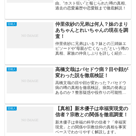
由、“ホスト狂い”と報じられた噂の真相、
過去の恋愛遍歴や恋愛観まで徹底解説！
仲里依紗の兄弟は何人？妹のまり
芸能人
あちゃんとれいちゃんの現在を調
査！
仲里依紗に兄弟はいる？妹との三姉妹エ
ピソードや“母親が亡くなった”という噂の
真相、家族の仲良しぶりを詳しく紹介し
ます。
高橋文哉はバセドウ病？目や顔が
芸能人
変わった説を徹底検証！
高橋文哉の目や顔が変わった？バセドウ
病の噂の真相を徹底検証。病気の発表は
あるのか？整形疑惑や役作りの可能性も
解説。
【真相】新木優子は幸福実現党の
芸能人
信者？宗教との関係を徹底調査！
新木優子は幸福の科学の信者？「幸福実
現党」との関係や宗教信仰の真相を事実
ベースでわかりやすく解説します。