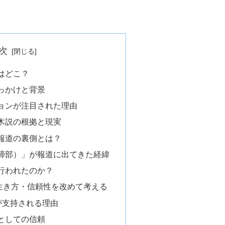
次
はどこ？
っかけと背景
ョンが注目された理由
木説の根拠と現実
報道の裏側とは？
締部）」が報道に出てきた経緯
行われたのか？
生き方・信頼性を改めて考える
が支持される理由
としての信頼