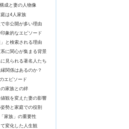
構成と妻の人物像
庭は4人家族
人で非公開が多い理由
や印象的なエピソード
族」と検索される理由
家系に関心が集まる背景
系に見られる著名人たち
血縁関係はあるのか？
のエピソード
後の家族との絆
価値観を変えた妻の影響
の姿勢と家庭での役割
「家族」の重要性
って変化した人生観