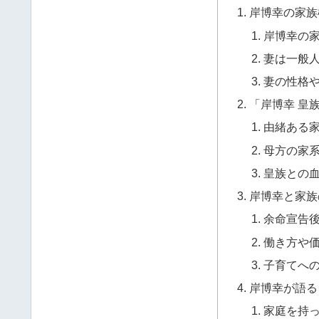
岸博幸の家族
岸博幸の家
妻は一般
妻の性格
「岸博幸 皇
由緒ある
母方の家
皇族との
岸博幸と家族
余命宣告
働き方や
子育てへ
岸博幸が語る
家庭を持