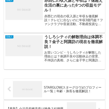
赤西仁の収入源と年収は？億超え
芸能人
生活の裏にあった6つの収益モデ
ル！
赤西仁の現在の収入源と年収を徹底解
説！テレビに出ないのに年収3億円超？フ
ァンクラブや音楽活動、不動産投資など6
つの収益モデルを紹介。
うしろシティの解散理由は体調不
芸能人
良？金子と阿諏訪の現在を徹底解
説！
お笑いコンビ・うしろシティが解散した
理由とは？体調不良や活動休止の背景、
不仲説の真相、さらに金子学と阿諏訪泰
義の現在の活動を徹底解説します。
STARGLOW(スターグロウ)のプロフィー
ル一覧｜年齢・身長を徹底解説！
【最新】小川晶前橋市長は独身？結婚歴