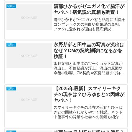
溝部ひかるがゼニガメ化で脇汗が
芸能人
ヤバい！病気説の真相も調査！
溝部ひかるが“ゼニガメ化”と話題に？脇汗
コンプレックスの告白や病気説の真相、
ファンに愛される理由も徹底解説！
永野芽郁と田中圭の写真が流出は
芸能人
なぜ？CMの契約解除になるかを
検証！
永野芽郁と田中圭のツーショット写真が
流出し、不倫疑惑が浮上。流出の原因や
今後の影響、CM契約や家庭問題まで詳し
く解説。
【2025年最新】スマイリーキク
芸能人
チの現在は？ひろゆきとの因縁が
ヤバい！
スマイリーキクチの現在の活動とひろゆ
きとの因縁をわかりやすく解説。ネット
中傷事件の背景や社会への警鐘も紹介し
ます。